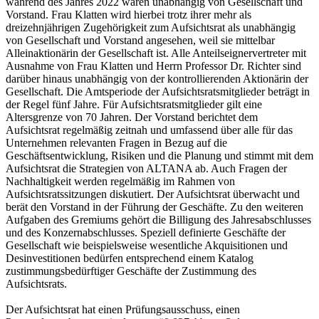
während des Jahres 2022 waren unabhängig von Gesellschaft und
Vorstand. Frau Klatten wird hierbei trotz ihrer mehr als
dreizehnjährigen Zugehörigkeit zum Aufsichtsrat als unabhängig
von Gesellschaft und Vorstand angesehen, weil sie mittelbar
Alleinaktionärin der Gesellschaft ist. Alle Anteilseignervertreter mit
Ausnahme von Frau Klatten und Herrn Professor Dr. Richter sind
darüber hinaus unabhängig von der kontrollierenden Aktionärin der
Gesellschaft. Die Amtsperiode der Aufsichtsratsmitglieder beträgt in
der Regel fünf Jahre. Für Aufsichtsratsmitglieder gilt eine
Altersgrenze von 70 Jahren. Der Vorstand berichtet dem
Aufsichtsrat regelmäßig zeitnah und umfassend über alle für das
Unternehmen relevanten Fragen in Bezug auf die
Geschäftsentwicklung, Risiken und die Planung und stimmt mit dem
Aufsichtsrat die Strategien von ALTANA ab. Auch Fragen der
Nachhaltigkeit werden regelmäßig im Rahmen von
Aufsichtsratssitzungen diskutiert. Der Aufsichtsrat überwacht und
berät den Vorstand in der Führung der Geschäfte. Zu den weiteren
Aufgaben des Gremiums gehört die Billigung des Jahresabschlusses
und des Konzernabschlusses. Speziell definierte Geschäfte der
Gesellschaft wie beispielsweise wesentliche Akquisitionen und
Desinvestitionen bedürfen entsprechend einem Katalog
zustimmungsbedürftiger Geschäfte der Zustimmung des
Aufsichtsrats.
Der Aufsichtsrat hat einen Prüfungsausschuss, einen