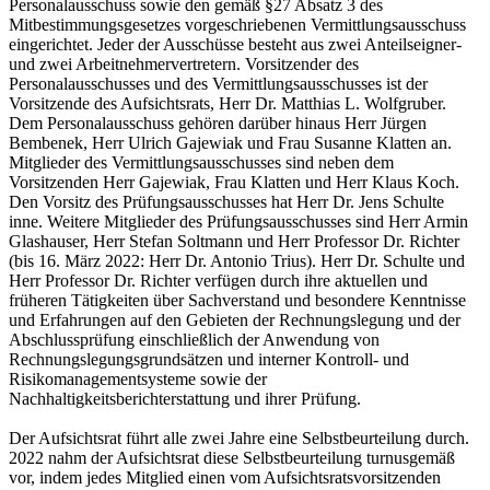
Personalausschuss sowie den gemäß §27 Absatz 3 des
Mitbestimmungsgesetzes vorgeschriebenen Vermittlungsausschuss
eingerichtet. Jeder der Ausschüsse besteht aus zwei Anteilseigner-
und zwei Arbeitnehmervertretern. Vorsitzender des
Personalausschusses und des Vermittlungsausschusses ist der
Vorsitzende des Aufsichtsrats, Herr Dr. Matthias L. Wolfgruber.
Dem Personalausschuss gehören darüber hinaus Herr Jürgen
Bembenek, Herr Ulrich Gajewiak und Frau Susanne Klatten an.
Mitglieder des Vermittlungsausschusses sind neben dem
Vorsitzenden Herr Gajewiak, Frau Klatten und Herr Klaus Koch.
Den Vorsitz des Prüfungsausschusses hat Herr Dr. Jens Schulte
inne. Weitere Mitglieder des Prüfungsausschusses sind Herr Armin
Glashauser, Herr Stefan Soltmann und Herr Professor Dr. Richter
(bis 16. März 2022: Herr Dr. Antonio Trius). Herr Dr. Schulte und
Herr Professor Dr. Richter verfügen durch ihre aktuellen und
früheren Tätigkeiten über Sachverstand und besondere Kenntnisse
und Erfahrungen auf den Gebieten der Rechnungslegung und der
Abschlussprüfung einschließlich der Anwendung von
Rechnungslegungsgrundsätzen und interner Kontroll- und
Risikomanagementsysteme sowie der
Nachhaltigkeitsberichterstattung und ihrer Prüfung.
Der Aufsichtsrat führt alle zwei Jahre eine Selbstbeurteilung durch.
2022 nahm der Aufsichtsrat diese Selbstbeurteilung turnusgemäß
vor, indem jedes Mitglied einen vom Aufsichtsratsvorsitzenden