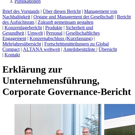
Publikationen
Brief des Vorstands
|
Über diesen Bericht
|
Management von
Nachhaltigkeit
|
Organe und Management der Gesellschaft
|
Bericht
des Aufsichtsrats
|
Zukunft gemeinsam gestalten
|
Konzernlagebericht
|
Produkte
|
Sicherheit und
Gesundheit
|
Umwelt
|
Personal
|
Gesellschaftliches
Engagement
|
Konzernabschluss (Kurzfassung)
|
Mehrjahresübersicht
|
Fortschrittsmitteilungen zu Global
Compact
|
ALTANA weltweit
|
Anteilsbesitzliste
|
Übersicht
|
Kontakt
Erklärung zur
Unternehmensführung,
Corporate Governance-Bericht