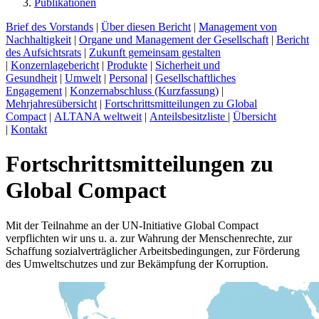
Publikationen
Brief des Vorstands
|
Über diesen Bericht
|
Management von
Nachhaltigkeit
|
Organe und Management der Gesellschaft
|
Bericht
des Aufsichtsrats
|
Zukunft gemeinsam gestalten
|
Konzernlagebericht
|
Produkte
|
Sicherheit und
Gesundheit
|
Umwelt
|
Personal
|
Gesellschaftliches
Engagement
|
Konzernabschluss (Kurzfassung)
|
Mehrjahresübersicht
|
Fortschrittsmitteilungen zu Global
Compact
|
ALTANA weltweit
|
Anteilsbesitzliste
|
Übersicht
|
Kontakt
Fortschrittsmitteilungen zu
Global Compact
Mit der Teilnahme an der UN-Initiative Global Compact
verpflichten wir uns u. a. zur Wahrung der Menschenrechte, zur
Schaffung sozialverträglicher Arbeitsbedingungen, zur Förderung
des Umweltschutzes und zur Bekämpfung der Korruption.