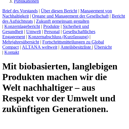
Publikationen
Brief des Vorstands
|
Über diesen Bericht
|
Management von
Nachhaltigkeit
|
Organe und Management der Gesellschaft
|
Bericht
des Aufsichtsrats
|
Zukunft gemeinsam gestalten
|
Konzernlagebericht
|
Produkte
|
Sicherheit und
Gesundheit
|
Umwelt
|
Personal
|
Gesellschaftliches
Engagement
|
Konzernabschluss (Kurzfassung)
|
Mehrjahresübersicht
|
Fortschrittsmitteilungen zu Global
Compact
|
ALTANA weltweit
|
Anteilsbesitzliste
|
Übersicht
|
Kontakt
Mit biobasierten, langlebigen
Produkten machen wir die
Welt nachhaltiger – aus
Respekt vor der Umwelt und
zukünftigen Generationen.