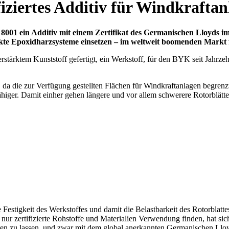
fiziertes Additiv für Windkrafta
 8001 ein Additiv mit einem Zertifikat des Germanischen Lloyds i
rkte Epoxidharzsysteme einsetzen – im weltweit boomenden Markt f
stärktem Kunststoff gefertigt, ein Werkstoff, für den BYK seit Jahrzehn
 da die zur Verfügung gestellten Flächen für Windkraftanlagen begrenzt
iger. Damit einher gehen längere und vor allem schwerere Rotorblätte
 Festigkeit des Werkstoffes und damit die Belastbarkeit des Rotorblatte
r zertifizierte Rohstoffe und Materialien Verwendung finden, hat sic
ieren zu lassen, und zwar mit dem global anerkannten Germanischen L