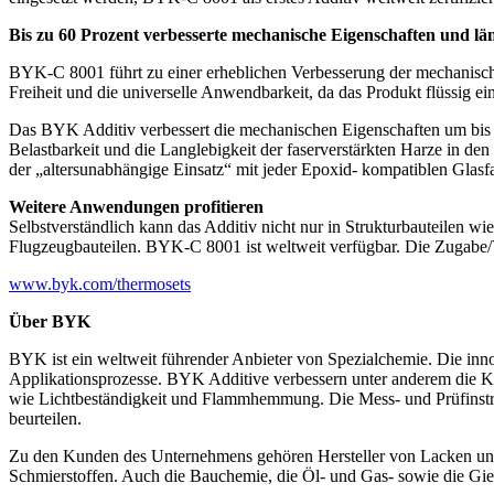
Bis zu 60 Prozent verbesserte mechanische Eigenschaften und l
BYK-C 8001 führt zu einer erheblichen Verbesserung der mechanische
Freiheit und die universelle Anwendbarkeit, da das Produkt flüssig e
Das BYK Additiv verbessert die mechanischen Eigenschaften um bis 
Belastbarkeit und die Langlebigkeit der faserverstärkten Harze in den 
der „altersunabhängige Einsatz“ mit jeder Epoxid- kompatiblen Glasfas
Weitere Anwendungen profitieren
Selbstverständlich kann das Additiv nicht nur in Strukturbauteilen 
Flugzeugbauteilen. BYK-C 8001 ist weltweit verfügbar. Die Zugabe/V
www.byk.com/thermosets
Über BYK
BYK ist ein weltweit führender Anbieter von Spezialchemie. Die inn
Applikationsprozesse. BYK Additive verbessern unter anderem die Kra
wie Lichtbeständigkeit und Flammhemmung. Die Mess- und Prüfinstr
beurteilen.
Zu den Kunden des Unternehmens gehören Hersteller von Lacken un
Schmierstoffen. Auch die Bauchemie, die Öl- und Gas- sowie die Gieß