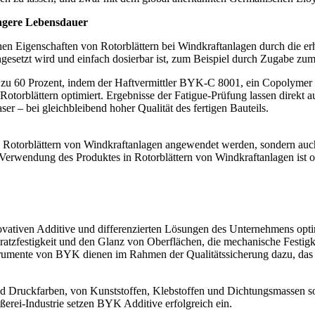
ängere Lebensdauer
n Eigenschaften von Rotorblättern bei Windkraftanlagen durch die er
ingesetzt wird und einfach dosierbar ist, zum Beispiel durch Zugabe zu
zu 60 Prozent, indem der Haftvermittler BYK-C 8001, ein Copolymer 
Rotorblättern optimiert. Ergebnisse der Fatigue-Prüfung lassen direkt a
er – bei gleichbleibend hoher Qualität des fertigen Bauteils.
wie Rotorblättern von Windkraftanlagen angewendet werden, sondern au
erwendung des Produktes in Rotorblättern von Windkraftanlagen ist oh
ovativen Additive und differenzierten Lösungen des Unternehmens opti
tzfestigkeit und den Glanz von Oberflächen, die mechanische Festigke
umente von BYK dienen im Rahmen der Qualitätssicherung dazu, das Er
d Druckfarben, von Kunststoffen, Klebstoffen und Dichtungsmassen 
erei-Industrie setzen BYK Additive erfolgreich ein.