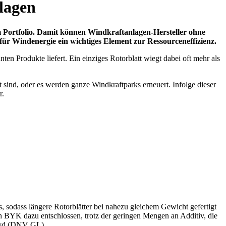
nlagen
m Portfolio. Damit können Windkraftanlagen-Hersteller ohne
ür Windenergie ein wichtiges Element zur Ressourceneffizienz.
ten Produkte liefert. Ein einziges Rotorblatt wiegt dabei oft mehr als
 sind, oder es werden ganze Windkraftparks erneuert. Infolge dieser
r.
s, sodass längere Rotorblätter bei nahezu gleichem Gewicht gefertigt
h BYK dazu entschlossen, trotz der geringen Mengen an Additiv, die
loyd (DNV GL).