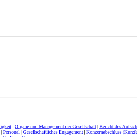
igkeit
|
Organe und Management der Gesellschaft
|
Bericht des Aufsich
|
Personal
|
Gesellschaftliches Engagement
|
Konzernabschluss (Kurzf