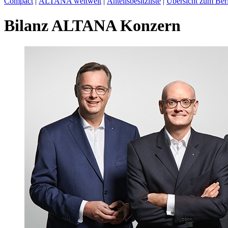
Compact
|
ALTANA weltweit
|
Anteilsbesitzliste
|
Übersicht zum Ber
Bilanz ALTANA Konzern