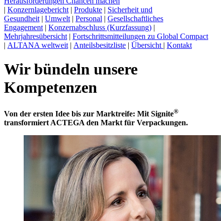
Herausforderungen Chancen machen
|
Konzernlagebericht
|
Produkte
|
Sicherheit und
Gesundheit
|
Umwelt
|
Personal
|
Gesellschaftliches
Engagement
|
Konzernabschluss (Kurzfassung)
|
Mehrjahresübersicht
|
Fortschrittsmitteilungen zu Global Compact
|
ALTANA weltweit
|
Anteilsbesitzliste
|
Übersicht
|
Kontakt
Wir bündeln unsere
Kompetenzen
®
Von der ersten Idee bis zur Marktreife: Mit Signite
transformiert ACTEGA den Markt für Verpackungen.