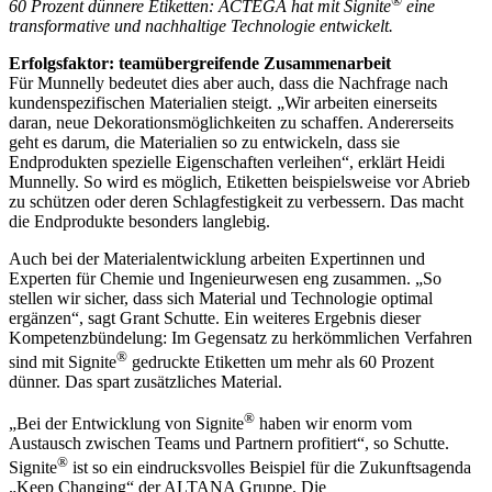
60 Prozent dünnere Etiketten: ACTEGA hat mit Signite
eine
transformative und nachhaltige Technologie entwickelt.
Erfolgsfaktor: teamübergreifende Zusammenarbeit
Für Munnelly bedeutet dies aber auch, dass die Nachfrage nach
kundenspezifischen Materialien steigt. „Wir arbeiten einerseits
daran, neue Dekorationsmöglichkeiten zu schaffen. Andererseits
geht es darum, die Materialien so zu entwickeln, dass sie
Endprodukten spezielle Eigenschaften verleihen“, erklärt Heidi
Munnelly. So wird es möglich, Etiketten beispielsweise vor Abrieb
zu schützen oder deren Schlagfestigkeit zu verbessern. Das macht
die Endprodukte besonders langlebig.
Auch bei der Materialentwicklung arbeiten Expertinnen und
Experten für Chemie und Ingenieurwesen eng zusammen. „So
stellen wir sicher, dass sich Material und Technologie optimal
ergänzen“, sagt Grant Schutte. Ein weiteres Ergebnis dieser
Kompetenzbündelung: Im Gegensatz zu herkömmlichen Verfahren
®
sind mit Signite
gedruckte Etiketten um mehr als 60 Prozent
dünner. Das spart zusätzliches Material.
®
„Bei der Entwicklung von Signite
haben wir enorm vom
Austausch zwischen Teams und Partnern profitiert“, so Schutte.
®
Signite
ist so ein eindrucksvolles Beispiel für die Zukunftsagenda
„Keep Changing“ der ALTANA Gruppe. Die