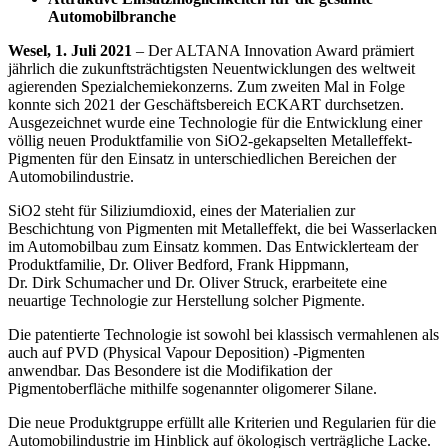
Automobilbranche
Wesel, 1. Juli 2021
– Der ALTANA Innovation Award prämiert
jährlich die zukunftsträchtigsten Neuentwicklungen des weltweit
agierenden Spezialchemiekonzerns. Zum zweiten Mal in Folge
konnte sich 2021 der Geschäftsbereich ECKART durchsetzen.
Ausgezeichnet wurde eine Technologie für die Entwicklung einer
völlig neuen Produktfamilie von SiO2-gekapselten Metalleffekt-
Pigmenten für den Einsatz in unterschiedlichen Bereichen der
Automobilindustrie.
SiO2 steht für Siliziumdioxid, eines der Materialien zur
Beschichtung von Pigmenten mit Metalleffekt, die bei Wasserlacken
im Automobilbau zum Einsatz kommen. Das Entwicklerteam der
Produktfamilie, Dr. Oliver Bedford, Frank Hippmann,
Dr. Dirk Schumacher und Dr. Oliver Struck, erarbeitete eine
neuartige Technologie zur Herstellung solcher Pigmente.
Die patentierte Technologie ist sowohl bei klassisch vermahlenen als
auch auf PVD (Physical Vapour Deposition) -Pigmenten
anwendbar. Das Besondere ist die Modifikation der
Pigmentoberfläche mithilfe sogenannter oligomerer Silane.
Die neue Produktgruppe erfüllt alle Kriterien und Regularien für die
Automobilindustrie im Hinblick auf ökologisch verträgliche Lacke.