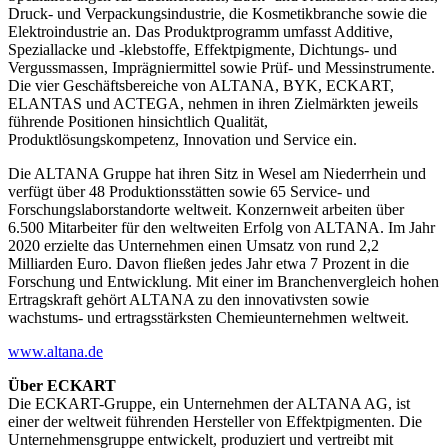
Druck- und Verpackungsindustrie, die Kosmetikbranche sowie die
Elektroindustrie an. Das Produktprogramm umfasst Additive,
Speziallacke und -klebstoffe, Effektpigmente, Dichtungs- und
Vergussmassen, Imprägniermittel sowie Prüf- und Messinstrumente.
Die vier Geschäftsbereiche von ALTANA, BYK, ECKART,
ELANTAS und ACTEGA, nehmen in ihren Zielmärkten jeweils
führende Positionen hinsichtlich Qualität,
Produktlösungskompetenz, Innovation und Service ein.
Die ALTANA Gruppe hat ihren Sitz in Wesel am Niederrhein und
verfügt über 48 Produktionsstätten sowie 65 Service- und
Forschungslaborstandorte weltweit. Konzernweit arbeiten über
6.500 Mitarbeiter für den weltweiten Erfolg von ALTANA. Im Jahr
2020 erzielte das Unternehmen einen Umsatz von rund 2,2
Milliarden Euro. Davon fließen jedes Jahr etwa 7 Prozent in die
Forschung und Entwicklung. Mit einer im Branchenvergleich hohen
Ertragskraft gehört ALTANA zu den innovativsten sowie
wachstums- und ertragsstärksten Chemieunternehmen weltweit.
www.altana.de
Über ECKART
Die ECKART-Gruppe, ein Unternehmen der ALTANA AG, ist
einer der weltweit führenden Hersteller von Effektpigmenten. Die
Unternehmensgruppe entwickelt, produziert und vertreibt mit