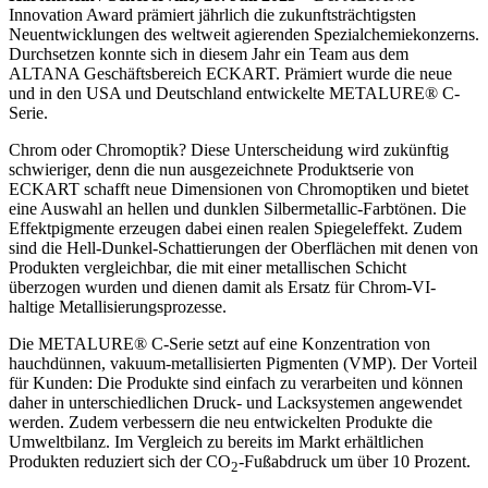
Innovation Award prämiert jährlich die zukunftsträchtigsten
Neuentwicklungen des weltweit agierenden Spezialchemiekonzerns.
Durchsetzen konnte sich in diesem Jahr ein Team aus dem
ALTANA Geschäftsbereich ECKART. Prämiert wurde die neue
und in den USA und Deutschland entwickelte METALURE® C-
Serie.
Chrom oder Chromoptik? Diese Unterscheidung wird zukünftig
schwieriger, denn die nun ausgezeichnete Produktserie von
ECKART schafft neue Dimensionen von Chromoptiken und bietet
eine Auswahl an hellen und dunklen Silbermetallic-Farbtönen. Die
Effektpigmente erzeugen dabei einen realen Spiegeleffekt. Zudem
sind die Hell-Dunkel-Schattierungen der Oberflächen mit denen von
Produkten vergleichbar, die mit einer metallischen Schicht
überzogen wurden und dienen damit als Ersatz für Chrom-VI-
haltige Metallisierungsprozesse.
Die METALURE® C-Serie setzt auf eine Konzentration von
hauchdünnen, vakuum-metallisierten Pigmenten (VMP). Der Vorteil
für Kunden: Die Produkte sind einfach zu verarbeiten und können
daher in unterschiedlichen Druck- und Lacksystemen angewendet
werden. Zudem verbessern die neu entwickelten Produkte die
Umweltbilanz. Im Vergleich zu bereits im Markt erhältlichen
Produkten reduziert sich der CO
-Fußabdruck um über 10 Prozent.
2