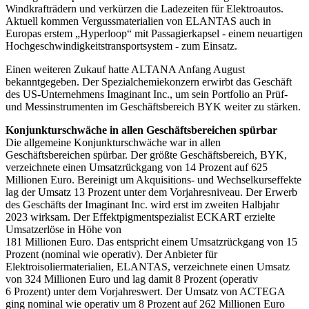
Windkrafträdern und verkürzen die Ladezeiten für Elektroautos.
Aktuell kommen Vergussmaterialien von ELANTAS auch in
Europas erstem „Hyperloop“ mit Passagierkapsel - einem neuartigen
Hochgeschwindigkeitstransportsystem - zum Einsatz.
Einen weiteren Zukauf hatte ALTANA Anfang August
bekanntgegeben. Der Spezialchemiekonzern erwirbt das Geschäft
des US-Unternehmens Imaginant Inc., um sein Portfolio an Prüf-
und Messinstrumenten im Geschäftsbereich BYK weiter zu stärken.
Konjunkturschwäche in allen Geschäftsbereichen spürbar
Die allgemeine Konjunkturschwäche war in allen
Geschäftsbereichen spürbar. Der größte Geschäftsbereich, BYK,
verzeichnete einen Umsatzrückgang von 14 Prozent auf 625
Millionen Euro. Bereinigt um Akquisitions- und Wechselkurseffekte
lag der Umsatz 13 Prozent unter dem Vorjahresniveau. Der Erwerb
des Geschäfts der Imaginant Inc. wird erst im zweiten Halbjahr
2023 wirksam. Der Effektpigmentspezialist ECKART erzielte
Umsatzerlöse in Höhe von
181 Millionen Euro. Das entspricht einem Umsatzrückgang von 15
Prozent (nominal wie operativ). Der Anbieter für
Elektroisoliermaterialien, ELANTAS, verzeichnete einen Umsatz
von 324 Millionen Euro und lag damit 8 Prozent (operativ
6 Prozent) unter dem Vorjahreswert. Der Umsatz von ACTEGA
ging nominal wie operativ um 8 Prozent auf 262 Millionen Euro