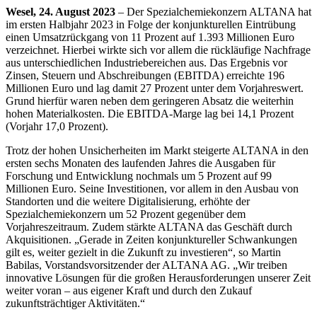
Wesel, 24. August 2023
– Der Spezialchemiekonzern ALTANA hat
im ersten Halbjahr 2023 in Folge der konjunkturellen Eintrübung
einen Umsatzrückgang von 11 Prozent auf 1.393 Millionen Euro
verzeichnet. Hierbei wirkte sich vor allem die rückläufige Nachfrage
aus unterschiedlichen Industriebereichen aus. Das Ergebnis vor
Zinsen, Steuern und Abschreibungen (EBITDA) erreichte 196
Millionen Euro und lag damit 27 Prozent unter dem Vorjahreswert.
Grund hierfür waren neben dem geringeren Absatz die weiterhin
hohen Materialkosten. Die EBITDA-Marge lag bei 14,1 Prozent
(Vorjahr 17,0 Prozent).
Trotz der hohen Unsicherheiten im Markt steigerte ALTANA in den
ersten sechs Monaten des laufenden Jahres die Ausgaben für
Forschung und Entwicklung nochmals um 5 Prozent auf 99
Millionen Euro. Seine Investitionen, vor allem in den Ausbau von
Standorten und die weitere Digitalisierung, erhöhte der
Spezialchemiekonzern um 52 Prozent gegenüber dem
Vorjahreszeitraum. Zudem stärkte ALTANA das Geschäft durch
Akquisitionen. „Gerade in Zeiten konjunktureller Schwankungen
gilt es, weiter gezielt in die Zukunft zu investieren“, so Martin
Babilas, Vorstandsvorsitzender der ALTANA AG. „Wir treiben
innovative Lösungen für die großen Herausforderungen unserer Zeit
weiter voran – aus eigener Kraft und durch den Zukauf
zukunftsträchtiger Aktivitäten.“