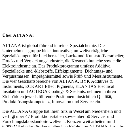
Über ALTANA:
ALTANA ist global führend in reiner Spezialchemie. Die
Unternehmensgruppe bietet innovative, umweltverträgliche
Speziallösungen für Lackhersteller, Lack- und Kunststoffverarbeiter,
Druck- und Verpackungsindustrie, die Kosmetikbranche sowie die
Elektroindustrie an. Das Produktprogramm umfasst Additive,
Speziallacke und -klebstoffe, Effektpigmente, Dichtungs- und
Vergussmassen, Imprägniermittel sowie Prüf- und Messinstrumente.
Die vier Geschäftsbereiche von ALTANA, BYK Additives &
Instruments, ECKART Effect Pigments, ELANTAS Electrical
Insulation und ACTEGA Coatings & Sealants, nehmen in ihren
Zielmärkten jeweils führende Positionen hinsichtlich Qualität,
Produktlösungskompetenz, Innovation und Service ein.
Die ALTANA Gruppe hat ihren Sitz in Wesel am Niederrhein und
verfügt über 47 Produktionsstätten sowie über 50 Service- und
Forschungslaborstandorte weltweit. Konzernweit arbeiten rund
6.000 Mitarbeiter für den weltweiten Erfolg von ALTANA. Im Jahr