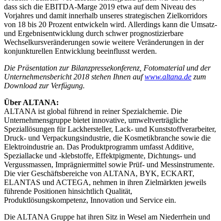
dass sich die EBITDA-Marge 2019 etwa auf dem Niveau des
Vorjahres und damit innerhalb unseres strategischen Zielkorridors
von 18 bis 20 Prozent entwickeln wird. Allerdings kann die Umsatz-
und Ergebnisentwicklung durch schwer prognostizierbare
Wechselkursveränderungen sowie weitere Veränderungen in der
konjunkturellen Entwicklung beeinflusst werden.
Die Präsentation zur Bilanzpressekonferenz, Fotomaterial und der
Unternehmensbericht 2018 stehen Ihnen auf
www.altana.de
zum
Download zur Verfügung.
Über ALTANA:
ALTANA ist global führend in reiner Spezialchemie. Die
Unternehmensgruppe bietet innovative, umweltverträgliche
Speziallösungen für Lackhersteller, Lack- und Kunststoffverarbeiter,
Druck- und Verpackungsindustrie, die Kosmetikbranche sowie die
Elektroindustrie an. Das Produktprogramm umfasst Additive,
Speziallacke und -klebstoffe, Effektpigmente, Dichtungs- und
Vergussmassen, Imprägniermittel sowie Prüf- und Messinstrumente.
Die vier Geschäftsbereiche von ALTANA, BYK, ECKART,
ELANTAS und ACTEGA, nehmen in ihren Zielmärkten jeweils
führende Positionen hinsichtlich Qualität,
Produktlösungskompetenz, Innovation und Service ein.
Die ALTANA Gruppe hat ihren Sitz in Wesel am Niederrhein und