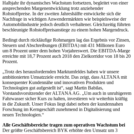
Halbjahr ihr dynamisches Wachstum fortsetzen, begleitet von einer
ansprechenden Margenentwicklung trotz anziehender
Rohstoffpreise. In der zweiten Jahreshälfte entwickelte sich die
Nachfrage in wichtigen Anwendermärkten wie beispielsweise der
Automobilindustrie jedoch deutlich verhaltener. Gleichzeitig führten
beschleunigte Rohstoffpreisanstiege zu einem hohen Margendruck.
Bedingt durch rückläufige Rohmargen lag das Ergebnis vor Zinsen,
Steuern und Abschreibungen (EBITDA) mit 431 Millionen Euro
um 8 Prozent unter dem hohen Vorjahreswert. Die EBITDA-Marge
erreichte mit 18,7 Prozent auch 2018 den Zielkorridor von 18 bis 20
Prozent.
„Trotz des herausfordernden Marktumfeldes haben wir unsere
ambitionierten Umsatzziele erreicht. Das zeigt, dass ALTANA mit
konsequenter Kundennähe und innovativen Produkten und
Technologien gut aufgestellt ist“, sagt Martin Babilas,
Vorstandsvorsitzender der ALTANA AG. „Um auch in unruhigerem
Fahrwasser sicher Kurs zu halten, investieren wir weiterhin kräftig
in die Zukunft. Unser Fokus liegt dabei neben der kundennahen
Forschung im Kerngeschäft zunehmend in Digitalisierung und
neuen Technologien.“
Alle Geschäftsbereiche tragen zum operativen Wachstum bei
Der größte Geschäftsbereich BYK erhöhte den Umsatz um 3