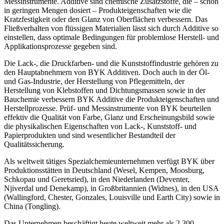
Messinstrumente. Additive sind chemische Zusatzstoffe, die – schon
in geringen Mengen dosiert – Produkteigenschaften wie die
Kratzfestigkeit oder den Glanz von Oberflächen verbessern. Das
Fließverhalten von flüssigen Materialien lässt sich durch Additive so
einstellen, dass optimale Bedingungen für problemlose Herstell- und
Applikationsprozesse gegeben sind.
Die Lack-, die Druckfarben- und die Kunststoffindustrie gehören zu
den Hauptabnehmern von BYK Additiven. Doch auch in der Öl-
und Gas-Industrie, der Herstellung von Pflegemitteln, der
Herstellung von Klebstoffen und Dichtungsmassen sowie in der
Bauchemie verbessern BYK Additive die Produkteigenschaften und
Herstellprozesse. Prüf- und Messinstrumente von BYK beurteilen
effektiv die Qualität von Farbe, Glanz und Erscheinungsbild sowie
die physikalischen Eigenschaften von Lack-, Kunststoff- und
Papierprodukten und sind wesentlicher Bestandteil der
Qualitätssicherung.
Als weltweit tätiges Spezialchemieunternehmen verfügt BYK über
Produktionsstätten in Deutschland (Wesel, Kempen, Moosburg,
Schkopau und Geretsried), in den Niederlanden (Deventer,
Njiverdal und Denekamp), in Großbritannien (Widnes), in den USA
(Wallingford, Chester, Gonzales, Louisville und Earth City) sowie in
China (Tongling).
Das Unternehmen beschäftigt heute weltweit mehr als 2.300