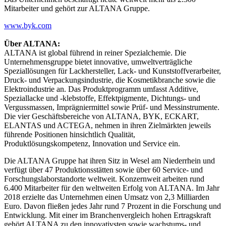
Mitarbeiter und gehört zur ALTANA Gruppe.
www.byk.com
Über ALTANA:
ALTANA ist global führend in reiner Spezialchemie. Die
Unternehmensgruppe bietet innovative, umweltverträgliche
Speziallösungen für Lackhersteller, Lack- und Kunststoffverarbeiter,
Druck- und Verpackungsindustrie, die Kosmetikbranche sowie die
Elektroindustrie an. Das Produktprogramm umfasst Additive,
Speziallacke und -klebstoffe, Effektpigmente, Dichtungs- und
Vergussmassen, Imprägniermittel sowie Prüf- und Messinstrumente.
Die vier Geschäftsbereiche von ALTANA, BYK, ECKART,
ELANTAS und ACTEGA, nehmen in ihren Zielmärkten jeweils
führende Positionen hinsichtlich Qualität,
Produktlösungskompetenz, Innovation und Service ein.
Die ALTANA Gruppe hat ihren Sitz in Wesel am Niederrhein und
verfügt über 47 Produktionsstätten sowie über 60 Service- und
Forschungslaborstandorte weltweit. Konzernweit arbeiten rund
6.400 Mitarbeiter für den weltweiten Erfolg von ALTANA. Im Jahr
2018 erzielte das Unternehmen einen Umsatz von 2,3 Milliarden
Euro. Davon fließen jedes Jahr rund 7 Prozent in die Forschung und
Entwicklung. Mit einer im Branchenvergleich hohen Ertragskraft
gehört ALTANA zu den innovativsten sowie wachstums- und