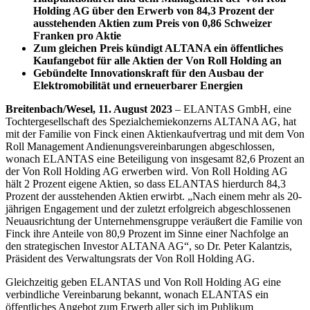
Holding AG über den Erwerb von 84,3 Prozent der
ausstehenden Aktien zum Preis von 0,86 Schweizer
Franken pro Aktie
Zum gleichen Preis kündigt ALTANA ein öffentliches
Kaufangebot für alle Aktien der Von Roll Holding an
Gebündelte Innovationskraft für den Ausbau der
Elektromobilität und erneuerbarer Energien
Breitenbach/Wesel, 11. August 2023
– ELANTAS GmbH, eine
Tochtergesellschaft des Spezialchemiekonzerns ALTANA AG, hat
mit der Familie von Finck einen Aktienkaufvertrag und mit dem Von
Roll Management Andienungsvereinbarungen abgeschlossen,
wonach ELANTAS eine Beteiligung von insgesamt 82,6 Prozent an
der Von Roll Holding AG erwerben wird. Von Roll Holding AG
hält 2 Prozent eigene Aktien, so dass ELANTAS hierdurch 84,3
Prozent der ausstehenden Aktien erwirbt. „Nach einem mehr als 20-
jährigen Engagement und der zuletzt erfolgreich abgeschlossenen
Neuausrichtung der Unternehmensgruppe veräußert die Familie von
Finck ihre Anteile von 80,9 Prozent im Sinne einer Nachfolge an
den strategischen Investor ALTANA AG“, so Dr. Peter Kalantzis,
Präsident des Verwaltungsrats der Von Roll Holding AG.
Gleichzeitig geben ELANTAS und Von Roll Holding AG eine
verbindliche Vereinbarung bekannt, wonach ELANTAS ein
öffentliches Angebot zum Erwerb aller sich im Publikum