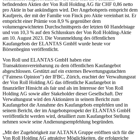
befindenden Aktien der Von Roll Holding AG für CHF 0,86 netto
pro Aktie in bar ankündigen wird. Der Angebotspreis entspricht dem
Kaufpreis, der mit der Familie von Finck pro Aktie vereinbart ist. Er
entspricht einer Prämie von 8,9 % gegenüber dem
volumengewichteten Durchschnittspreis der letzten 60 Handelstage
und von 10,3 % auf den Schlusskurs der Von Roll Holding-Aktie
am 10. August 2023. Die Voranmeldung des öffentlichen
Kaufangebots der ELANTAS GmbH wurde heute vor
Börsenbeginn veröffentlicht.
Von Roll und ELANTAS GmbH haben eine
Transaktionsvereinbarung zu dem öffentlichen Kaufangebot
abgeschlossen. Gestützt auf ein externes Bewertungsgutachten
("Fairness Opinion") der IFBC, Zürich, erachtet der Verwaltungsrat
der Von Roll Holding AG das öffentliche Kaufangebot in
finanzieller Hinsicht als fair und als im Interesse der Von Roll
Holding AG sowie aller Stakeholder dieser Gesellschaft. Der
Verwaltungsrat wird den Aktionären in seinem Bericht zum
Kaufangebot die Annahme des Kaufangebots empfehlen und in
seinem Bericht, der im Angebotsprospekt der ELANTAS GmbH
veröffentlicht werden wird, detailliert zum Kaufangebot Stellung
nehmen sowie seine Andienungsempfehlung begründen.
„Mit der Zugehörigkeit zur ALTANA Gruppe eröffnen sich für die
Von Roll Holding AG attraktive Möglichkeiten, die erfolgreiche