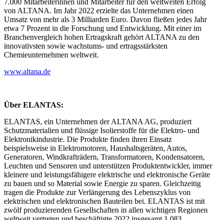
7.000 Mitarbeiterinnen und Mitarbeiter für den weltweiten Erfolg
von ALTANA. Im Jahr 2022 erzielte das Unternehmen einen
Umsatz von mehr als 3 Milliarden Euro. Davon fließen jedes Jahr
etwa 7 Prozent in die Forschung und Entwicklung. Mit einer im
Branchenvergleich hohen Ertragskraft gehört ALTANA zu den
innovativsten sowie wachstums- und ertragsstärksten
Chemieunternehmen weltweit.
www.altana.de
Über ELANTAS:
ELANTAS, ein Unternehmen der ALTANA AG, produziert
Schutzmaterialien und flüssige Isolierstoffe für die Elektro- und
Elektronikindustrie. Die Produkte finden ihren Einsatz
beispielsweise in Elektromotoren, Haushaltsgeräten, Autos,
Generatoren, Windkrafträdern, Transformatoren, Kondensatoren,
Leuchten und Sensoren und unterstützen Produktentwickler, immer
kleinere und leistungsfähigere elektrische und elektronische Geräte
zu bauen und so Material sowie Energie zu sparen. Gleichzeitig
tragen die Produkte zur Verlängerung des Lebenszyklus von
elektrischen und elektronischen Bauteilen bei. ELANTAS ist mit
zwölf produzierenden Gesellschaften in allen wichtigen Regionen
weltweit vertreten und beschäftigte 2022 insgesamt 1.083